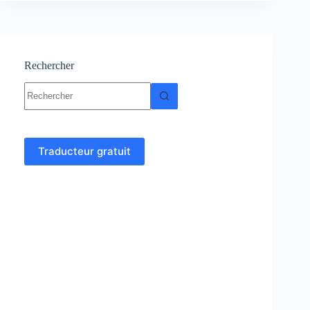
:
cours
et
exercices
Rechercher
Aucun
résultat
Traducteur gratuit