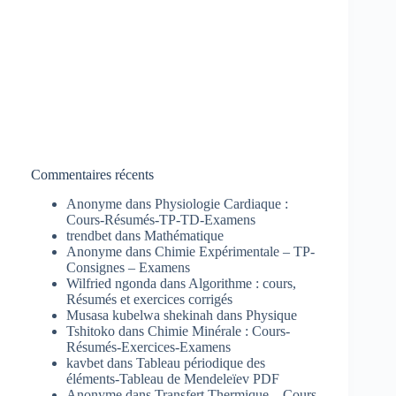
Commentaires récents
Anonyme
dans
Physiologie Cardiaque :
Cours-Résumés-TP-TD-Examens
trendbet
dans
Mathématique
Anonyme
dans
Chimie Expérimentale – TP-
Consignes – Examens
Wilfried ngonda
dans
Algorithme : cours,
Résumés et exercices corrigés
Musasa kubelwa shekinah
dans
Physique
Tshitoko
dans
Chimie Minérale : Cours-
Résumés-Exercices-Examens
kavbet
dans
Tableau périodique des
éléments-Tableau de Mendeleïev PDF
Anonyme
dans
Transfert Thermique – Cours