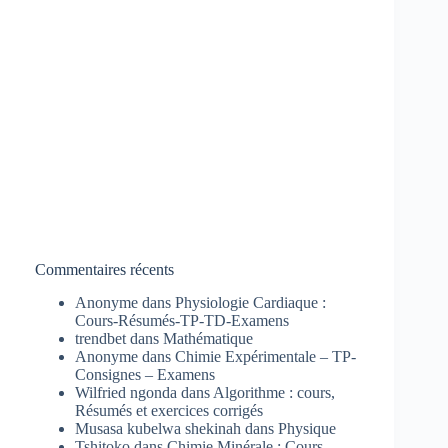
Commentaires récents
Anonyme
dans
Physiologie Cardiaque :
Cours-Résumés-TP-TD-Examens
trendbet
dans
Mathématique
Anonyme
dans
Chimie Expérimentale – TP-
Consignes – Examens
Wilfried ngonda
dans
Algorithme : cours,
Résumés et exercices corrigés
Musasa kubelwa shekinah
dans
Physique
Tshitoko
dans
Chimie Minérale : Cours-