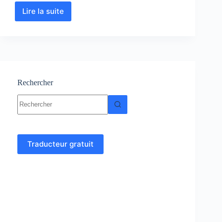
Lire la suite
Biologie
Cellulaire
:
Cours
–
TP
–
Exercices
Rechercher
et
Aucun
Examen
résultat
corrigés
Traducteur gratuit