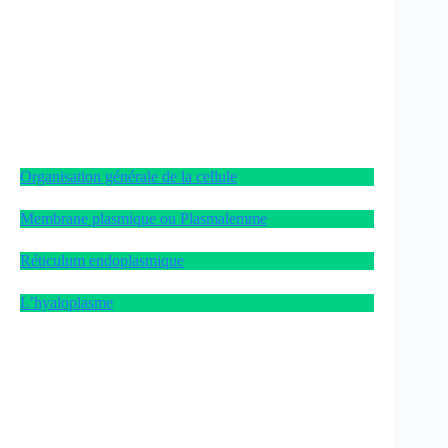
Organisation générale de la cellule
Membrane plasmique ou Plasmalemme
Réticulum endoplasmique
L’hyaloplasme