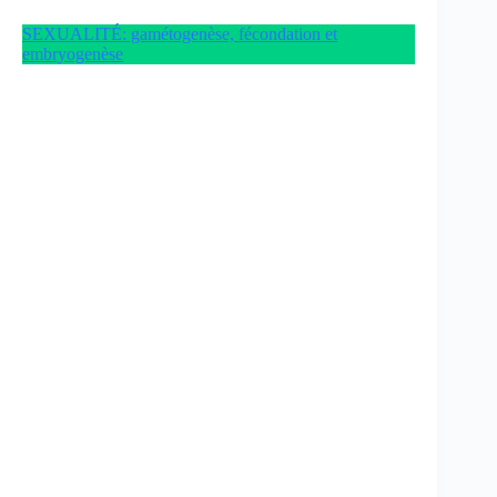
SEXUALITÉ: gamétogenèse, fécondation et
embryogenèse