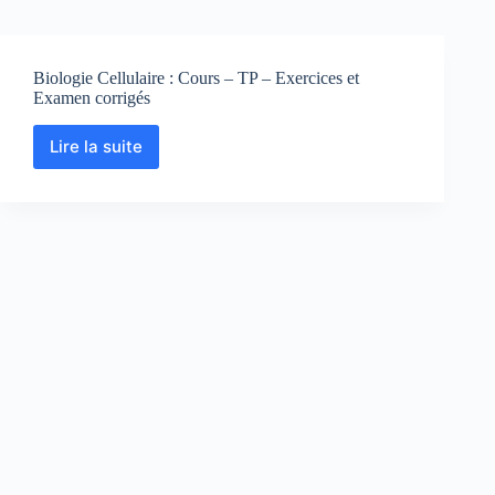
Biologie Cellulaire : Cours – TP – Exercices et
Examen corrigés
Lire la suite
Biologie
Cellulaire
:
Cours
–
TP
–
Exercices
et
Examen
corrigés