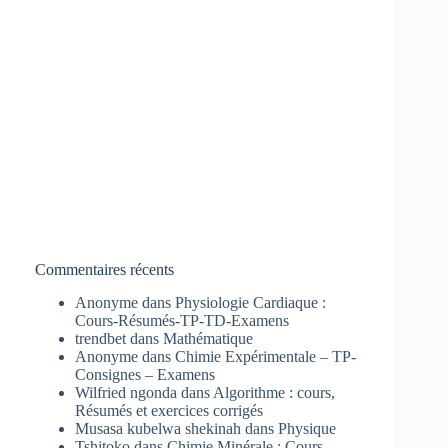
Commentaires récents
Anonyme
dans
Physiologie Cardiaque :
Cours-Résumés-TP-TD-Examens
trendbet
dans
Mathématique
Anonyme
dans
Chimie Expérimentale – TP-
Consignes – Examens
Wilfried ngonda
dans
Algorithme : cours,
Résumés et exercices corrigés
Musasa kubelwa shekinah
dans
Physique
Tshitoko
dans
Chimie Minérale : Cours-