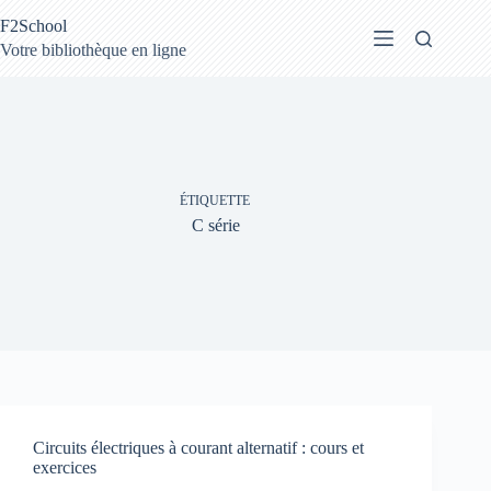
Passer
F2School
au
contenu
Votre bibliothèque en ligne
ÉTIQUETTE
C série
Circuits électriques à courant alternatif : cours et
exercices