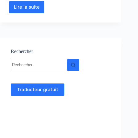
Lire la suite
Circuits
électriques
à
courant
alternatif
:
cours
et
Rechercher
exercices
Aucun
résultat
Traducteur gratuit