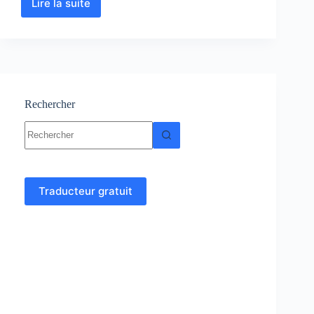
Lire la suite
Ciment
–
Cours
–
Génie
civil
Rechercher
Aucun
résultat
Traducteur gratuit