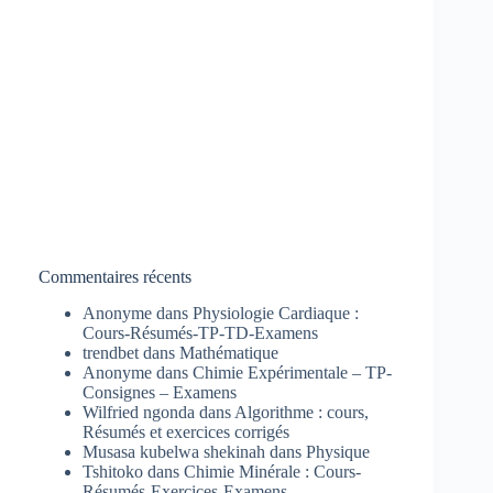
Commentaires récents
Anonyme
dans
Physiologie Cardiaque :
Cours-Résumés-TP-TD-Examens
trendbet
dans
Mathématique
Anonyme
dans
Chimie Expérimentale – TP-
Consignes – Examens
Wilfried ngonda
dans
Algorithme : cours,
Résumés et exercices corrigés
Musasa kubelwa shekinah
dans
Physique
Tshitoko
dans
Chimie Minérale : Cours-
Résumés-Exercices-Examens