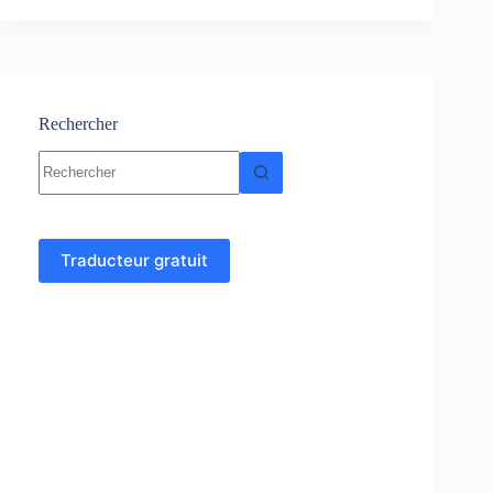
Cours
–
Résumé
–
TP
–
Rechercher
Examens
Aucun
corrigés
résultat
Traducteur gratuit