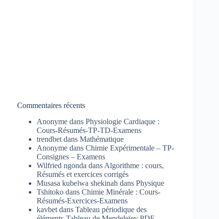
Commentaires récents
Anonyme
dans
Physiologie Cardiaque :
Cours-Résumés-TP-TD-Examens
trendbet
dans
Mathématique
Anonyme
dans
Chimie Expérimentale – TP-
Consignes – Examens
Wilfried ngonda
dans
Algorithme : cours,
Résumés et exercices corrigés
Musasa kubelwa shekinah
dans
Physique
Tshitoko
dans
Chimie Minérale : Cours-
Résumés-Exercices-Examens
kavbet
dans
Tableau périodique des
éléments-Tableau de Mendeleïev PDF