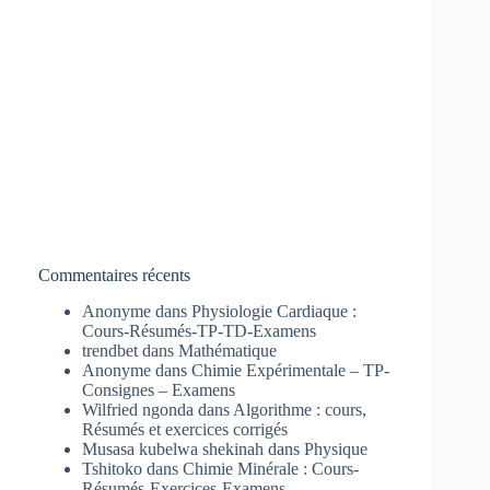
Commentaires récents
Anonyme
dans
Physiologie Cardiaque :
Cours-Résumés-TP-TD-Examens
trendbet
dans
Mathématique
Anonyme
dans
Chimie Expérimentale – TP-
Consignes – Examens
Wilfried ngonda
dans
Algorithme : cours,
Résumés et exercices corrigés
Musasa kubelwa shekinah
dans
Physique
Tshitoko
dans
Chimie Minérale : Cours-
Résumés-Exercices-Examens