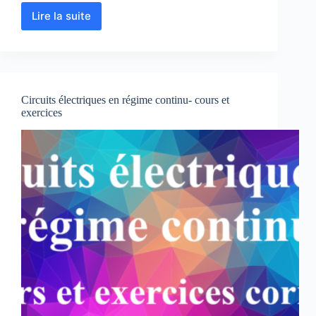
Lire la suite
Circuits
électriques
à
courant
alternatif
:
Circuits électriques en régime continu- cours et
cours
exercices
et
exercices