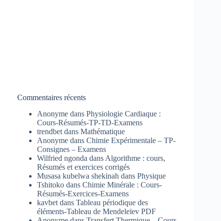
Commentaires récents
Anonyme
dans
Physiologie Cardiaque :
Cours-Résumés-TP-TD-Examens
trendbet
dans
Mathématique
Anonyme
dans
Chimie Expérimentale – TP-
Consignes – Examens
Wilfried ngonda
dans
Algorithme : cours,
Résumés et exercices corrigés
Musasa kubelwa shekinah
dans
Physique
Tshitoko
dans
Chimie Minérale : Cours-
Résumés-Exercices-Examens
kavbet
dans
Tableau périodique des
éléments-Tableau de Mendeleïev PDF
Anonyme
dans
Transfert Thermique – Cours