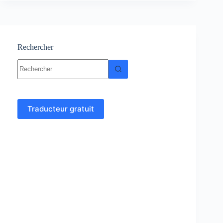
et
exercices
Rechercher
Aucun
résultat
Traducteur gratuit