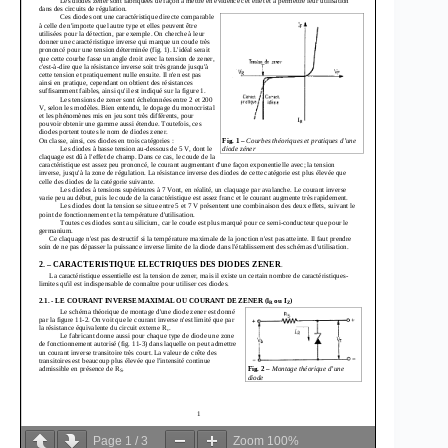
Page
1
/
3
Zoom
100%