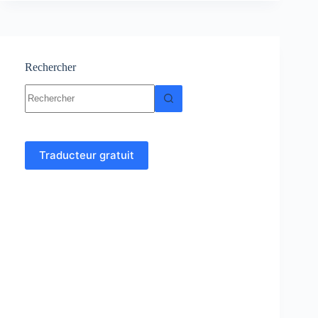
de
fonctions
–
Analyse
4
Rechercher
Aucun
résultat
Traducteur gratuit