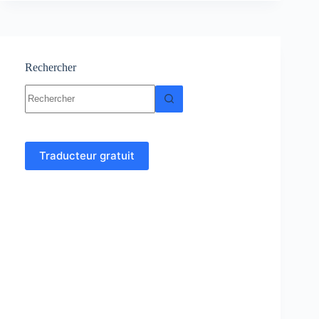
:
cours
et
exercices
Rechercher
Aucun
résultat
Traducteur gratuit