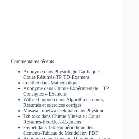
Commentaires récents
Anonyme
dans
Physiologie Cardiaque :
Cours-Résumés-TP-TD-Examens
trendbet
dans
Mathématique
Anonyme
dans
Chimie Expérimentale – TP-
Consignes – Examens
Wilfried ngonda
dans
Algorithme : cours,
Résumés et exercices corrigés
Musasa kubelwa shekinah
dans
Physique
Tshitoko
dans
Chimie Minérale : Cours-
Résumés-Exercices-Examens
kavbet
dans
Tableau périodique des
éléments-Tableau de Mendeleïev PDF
Anonyme
dans
Transfert Thermique – Cours