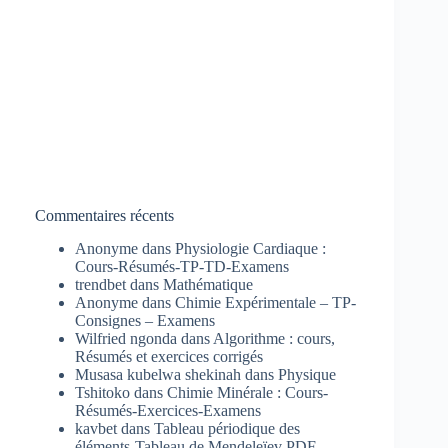
Commentaires récents
Anonyme
dans
Physiologie Cardiaque :
Cours-Résumés-TP-TD-Examens
trendbet
dans
Mathématique
Anonyme
dans
Chimie Expérimentale – TP-
Consignes – Examens
Wilfried ngonda
dans
Algorithme : cours,
Résumés et exercices corrigés
Musasa kubelwa shekinah
dans
Physique
Tshitoko
dans
Chimie Minérale : Cours-
Résumés-Exercices-Examens
kavbet
dans
Tableau périodique des
éléments-Tableau de Mendeleïev PDF