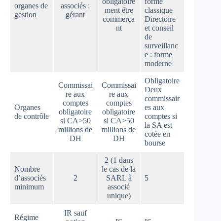
obligatoire
forme
organes de
associés :
ment être
classique
gestion
gérant
commerça
Directoire
nt
et conseil
de
surveillanc
e : forme
moderne
Obligatoire
Commissai
Commissai
Deux
re aux
re aux
commissair
comptes
comptes
Organes
es aux
obligatoire
obligatoire
de contrôle
comptes si
si CA>50
si CA>50
la SA est
millions de
millions de
cotée en
DH
DH
bourse
2 (1 dans
Nombre
le cas de la
d’associés
2
SARL à
5
minimum
associé
unique)
IR sauf
Régime