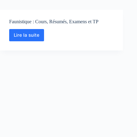
Faunistique : Cours, Résumés, Examens et TP
Lire la suite
Faunistique
:
Cours,
Résumés,
Examens
et
TP