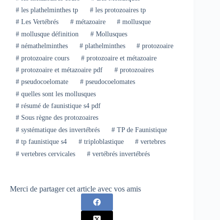
#
les plathelminthes tp
#
les protozoaires tp
#
Les Vertébrés
#
métazoaire
#
mollusque
#
mollusque définition
#
Mollusques
#
némathelminthes
#
plathelminthes
#
protozoaire
#
protozoaire cours
#
protozoaire et métazoaire
#
protozoaire et métazoaire pdf
#
protozoaires
#
pseudocoelomate
#
pseudocoelomates
#
quelles sont les mollusques
#
résumé de faunistique s4 pdf
#
Sous règne des protozoaires
#
systématique des invertébrés
#
TP de Faunistique
#
tp faunistique s4
#
triploblastique
#
vertebres
#
vertebres cervicales
#
vertébrés invertébrés
Merci de partager cet article avec vos amis