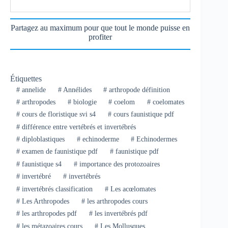
Partagez au maximum pour que tout le monde puisse en
profiter
Étiquettes
#
annelide
#
Annélides
#
arthropode définition
#
arthropodes
#
biologie
#
coelom
#
coelomates
#
cours de floristique svi s4
#
cours faunistique pdf
#
différence entre vertébrés et invertébrés
#
diploblastiques
#
echinoderme
#
Echinodermes
#
examen de faunistique pdf
#
faunistique pdf
#
faunistique s4
#
importance des protozoaires
#
invertébré
#
invertébrés
#
invertébrés classification
#
Les acœlomates
#
Les Arthropodes
#
les arthropodes cours
#
les arthropodes pdf
#
les invertébrés pdf
#
les métazoaires cours
#
Les Mollusques