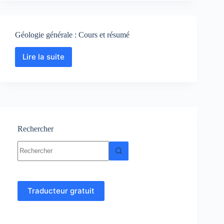
–
Géologie
Géologie générale : Cours et résumé
Lire la suite
Géologie
générale
:
Cours
et
résumé
Rechercher
Aucun
résultat
Traducteur gratuit