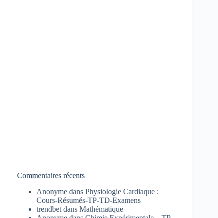
Commentaires récents
Anonyme
dans
Physiologie Cardiaque :
Cours-Résumés-TP-TD-Examens
trendbet
dans
Mathématique
Anonyme
dans
Chimie Expérimentale – TP-