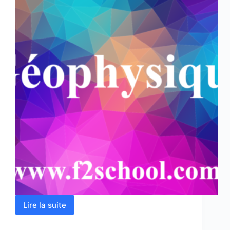
Lire la suite
Géophysique
–
Cours