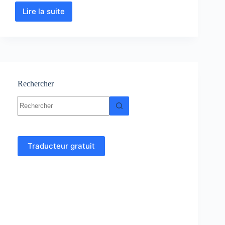
Lire la suite
Macroéconomie
1:
Cours-
Résumés-
Exercices
et
Examens
PDF
Rechercher
Aucun
résultat
Traducteur gratuit