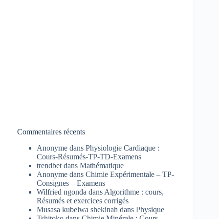
Commentaires récents
Anonyme
dans
Physiologie Cardiaque :
Cours-Résumés-TP-TD-Examens
trendbet
dans
Mathématique
Anonyme
dans
Chimie Expérimentale – TP-
Consignes – Examens
Wilfried ngonda
dans
Algorithme : cours,
Résumés et exercices corrigés
Musasa kubelwa shekinah
dans
Physique
Tshitoko
dans
Chimie Minérale : Cours-