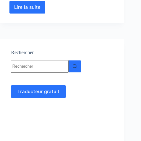
Lire la suite
Macroéconomie
1:
Cours-
Résumés-
Exercices
et
Examens
PDF
Rechercher
Aucun
résultat
Traducteur gratuit