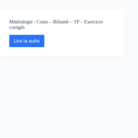
Minéralogie : Cours – Résumé – TP – Exercices
corrigés
Lire la suite
Minéralogie
:
Cours
–
Résumé
–
TP
–
Exercices
corrigés