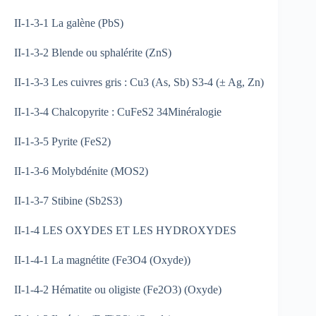
II-1-3-1 La galène (PbS)
II-1-3-2 Blende ou sphalérite (ZnS)
II-1-3-3 Les cuivres gris : Cu3 (As, Sb) S3-4 (± Ag, Zn)
II-1-3-4 Chalcopyrite : CuFeS2 34Minéralogie
II-1-3-5 Pyrite (FeS2)
II-1-3-6 Molybdénite (MOS2)
II-1-3-7 Stibine (Sb2S3)
II-1-4 LES OXYDES ET LES HYDROXYDES
II-1-4-1 La magnétite (Fe3O4 (Oxyde))
II-1-4-2 Hématite ou oligiste (Fe2O3) (Oxyde)