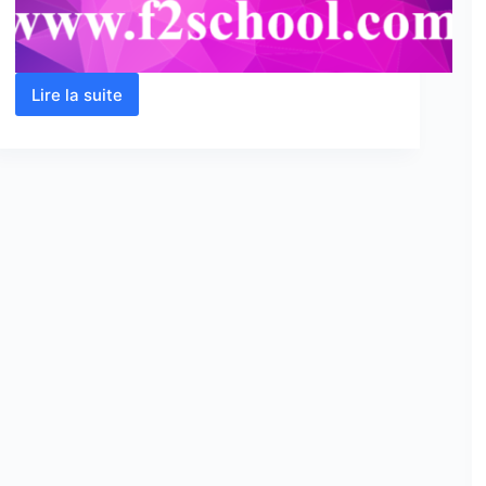
Lire la suite
Analyse
1
:
Cours
–
Résumés-
Exercices
et
Examens
corrigés