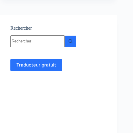
–
Electricité
1
Rechercher
Aucun
résultat
Traducteur gratuit