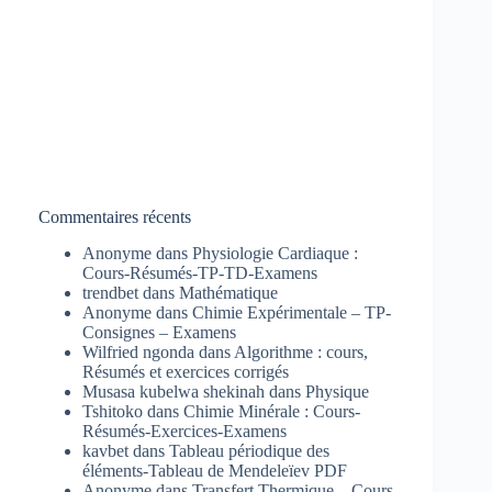
Commentaires récents
Anonyme
dans
Physiologie Cardiaque :
Cours-Résumés-TP-TD-Examens
trendbet
dans
Mathématique
Anonyme
dans
Chimie Expérimentale – TP-
Consignes – Examens
Wilfried ngonda
dans
Algorithme : cours,
Résumés et exercices corrigés
Musasa kubelwa shekinah
dans
Physique
Tshitoko
dans
Chimie Minérale : Cours-
Résumés-Exercices-Examens
kavbet
dans
Tableau périodique des
éléments-Tableau de Mendeleïev PDF
Anonyme
dans
Transfert Thermique – Cours