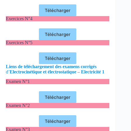
Télécharger
Exercices N°4
Télécharger
Exercices N°5
Télécharger
Liens de téléchargement des examens corrigés
d’
Electrocinétique et électrostatique – Electricité 1
Examen N°1
Télécharger
Examen N°2
Télécharger
Examen N°3