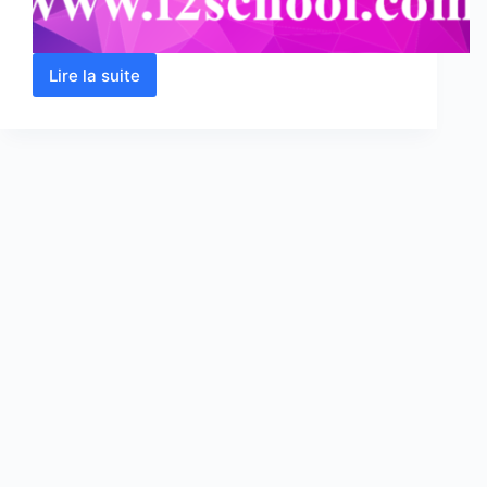
Lire la suite
Electrolyse
:
Cours
et
Exercices
corrigés-
PDF