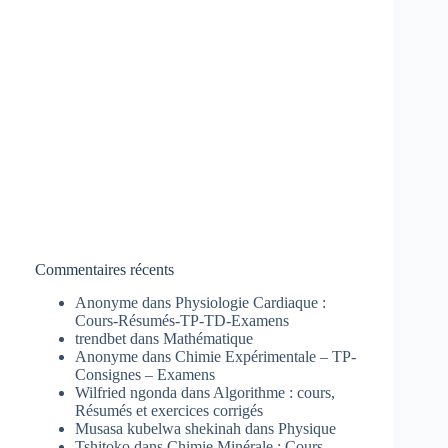
Commentaires récents
Anonyme
dans
Physiologie Cardiaque :
Cours-Résumés-TP-TD-Examens
trendbet
dans
Mathématique
Anonyme
dans
Chimie Expérimentale – TP-
Consignes – Examens
Wilfried ngonda
dans
Algorithme : cours,
Résumés et exercices corrigés
Musasa kubelwa shekinah
dans
Physique
Tshitoko
dans
Chimie Minérale : Cours-