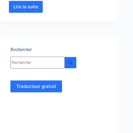
Lire la suite
Techniques
chimiques
pour
la
biologie
:
Cours
–
Rechercher
TD
Aucun
–
résultat
TP
Traducteur gratuit