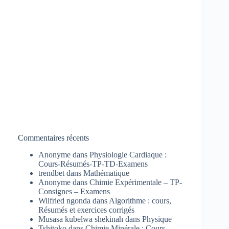
Commentaires récents
Anonyme
dans
Physiologie Cardiaque :
Cours-Résumés-TP-TD-Examens
trendbet
dans
Mathématique
Anonyme
dans
Chimie Expérimentale – TP-
Consignes – Examens
Wilfried ngonda
dans
Algorithme : cours,
Résumés et exercices corrigés
Musasa kubelwa shekinah
dans
Physique
Tshitoko
dans
Chimie Minérale : Cours-