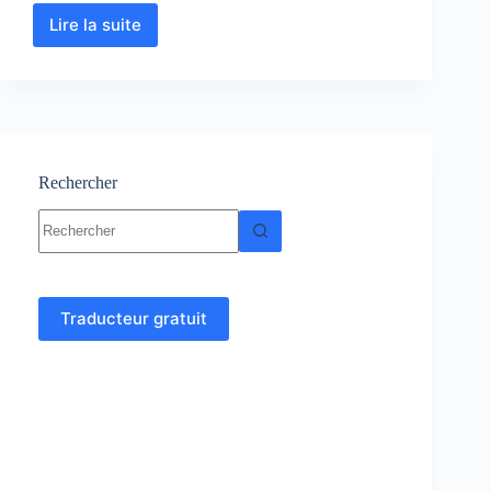
Lire la suite
Physique
des
matériaux
I
:
Cours-
Résumés-
Exercices
Rechercher
corrigés
Aucun
résultat
Traducteur gratuit