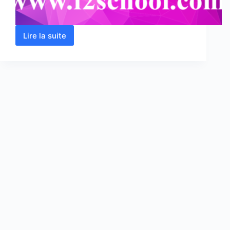
Lire la suite
Zoologie
:
Cours
–
Résumé
–
TP
–
Examens
corrigés