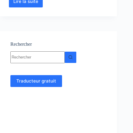
Lire la suite
Entomologie
:
cours-
Résumés-
TP-
Exercices
corrigés
Rechercher
Aucun
résultat
Traducteur gratuit