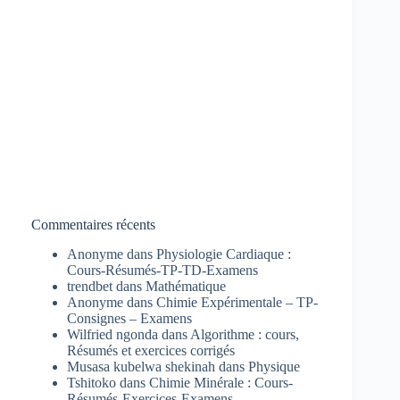
Commentaires récents
Anonyme
dans
Physiologie Cardiaque :
Cours-Résumés-TP-TD-Examens
trendbet
dans
Mathématique
Anonyme
dans
Chimie Expérimentale – TP-
Consignes – Examens
Wilfried ngonda
dans
Algorithme : cours,
Résumés et exercices corrigés
Musasa kubelwa shekinah
dans
Physique
Tshitoko
dans
Chimie Minérale : Cours-
Résumés-Exercices-Examens