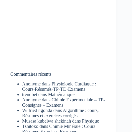
Commentaires récents
Anonyme
dans
Physiologie Cardiaque :
Cours-Résumés-TP-TD-Examens
trendbet
dans
Mathématique
Anonyme
dans
Chimie Expérimentale – TP-
Consignes – Examens
Wilfried ngonda
dans
Algorithme : cours,
Résumés et exercices corrigés
Musasa kubelwa shekinah
dans
Physique
Tshitoko
dans
Chimie Minérale : Cours-
Résumés-Exercices-Examens