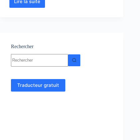
Lire la suite
Entomologie
:
cours-
Résumés-
TP-
Exercices
corrigés
Rechercher
Aucun
résultat
Traducteur gratuit