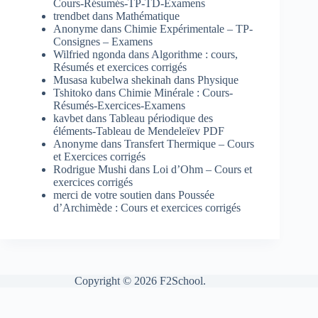
Cours-Résumés-TP-TD-Examens
trendbet
dans
Mathématique
Anonyme
dans
Chimie Expérimentale – TP-
Consignes – Examens
Wilfried ngonda
dans
Algorithme : cours,
Résumés et exercices corrigés
Musasa kubelwa shekinah
dans
Physique
Tshitoko
dans
Chimie Minérale : Cours-
Résumés-Exercices-Examens
kavbet
dans
Tableau périodique des
éléments-Tableau de Mendeleïev PDF
Anonyme
dans
Transfert Thermique – Cours
et Exercices corrigés
Rodrigue Mushi
dans
Loi d’Ohm – Cours et
exercices corrigés
merci de votre soutien
dans
Poussée
d’Archimède : Cours et exercices corrigés
Copyright © 2026 F2School.