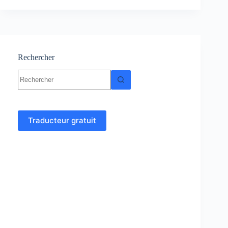
:
Cours
–
Résumés-
Exercices
et
Rechercher
Examens
Aucun
corrigés
résultat
Traducteur gratuit