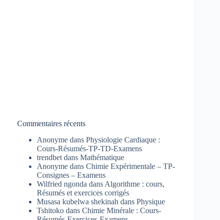
Commentaires récents
Anonyme
dans
Physiologie Cardiaque :
Cours-Résumés-TP-TD-Examens
trendbet
dans
Mathématique
Anonyme
dans
Chimie Expérimentale – TP-
Consignes – Examens
Wilfried ngonda
dans
Algorithme : cours,
Résumés et exercices corrigés
Musasa kubelwa shekinah
dans
Physique
Tshitoko
dans
Chimie Minérale : Cours-
Résumés-Exercices-Examens