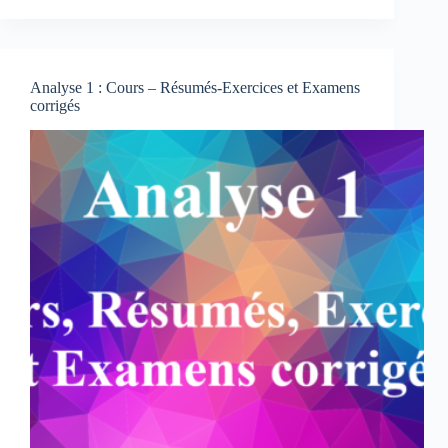
:
Calcul
intégral
et
Analyse 1 : Cours – Résumés-Exercices et Examens
Equations
corrigés
différentielles