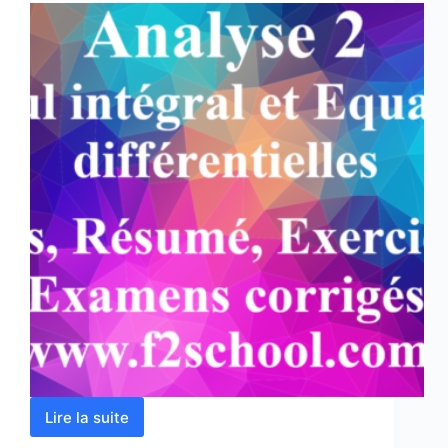
Lire la suite
Analyse
2