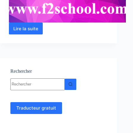
Lire la suite
Analyse
1
:
Cours
–
Résumés-
Exercices
et
Rechercher
Examens
Aucun
corrigés
résultat
Traducteur gratuit