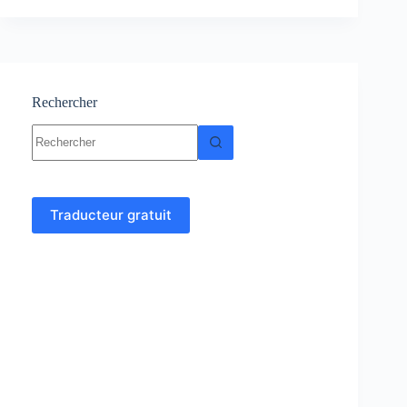
–
physique
:
Cours-
Résumés-
TP-
Rechercher
TD
Aucun
résultat
Traducteur gratuit