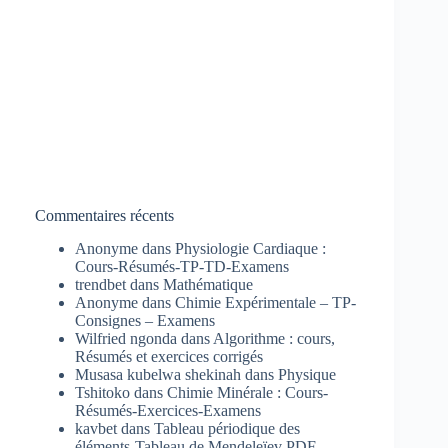
Commentaires récents
Anonyme
dans
Physiologie Cardiaque :
Cours-Résumés-TP-TD-Examens
trendbet
dans
Mathématique
Anonyme
dans
Chimie Expérimentale – TP-
Consignes – Examens
Wilfried ngonda
dans
Algorithme : cours,
Résumés et exercices corrigés
Musasa kubelwa shekinah
dans
Physique
Tshitoko
dans
Chimie Minérale : Cours-
Résumés-Exercices-Examens
kavbet
dans
Tableau périodique des
éléments-Tableau de Mendeleïev PDF