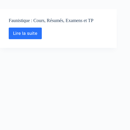
Faunistique : Cours, Résumés, Examens et TP
Lire la suite
Faunistique
:
Cours,
Résumés,
Examens
et
TP