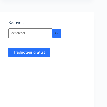
Cours
et
exercice
corrigé
Rechercher
Aucun
résultat
Traducteur gratuit