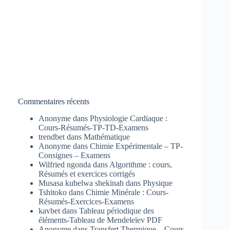
Commentaires récents
Anonyme
dans
Physiologie Cardiaque :
Cours-Résumés-TP-TD-Examens
trendbet
dans
Mathématique
Anonyme
dans
Chimie Expérimentale – TP-
Consignes – Examens
Wilfried ngonda
dans
Algorithme : cours,
Résumés et exercices corrigés
Musasa kubelwa shekinah
dans
Physique
Tshitoko
dans
Chimie Minérale : Cours-
Résumés-Exercices-Examens
kavbet
dans
Tableau périodique des
éléments-Tableau de Mendeleïev PDF
Anonyme
dans
Transfert Thermique – Cours