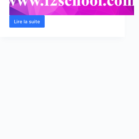
Lire la suite
Electrolyse
:
Cours
et
Exercices
corrigés-
PDF