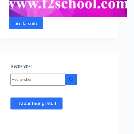
Lire la suite
Probabilités
et
statistiques
:
cours,
Résumés,
Exercices
Rechercher
Aucun
résultat
Traducteur gratuit