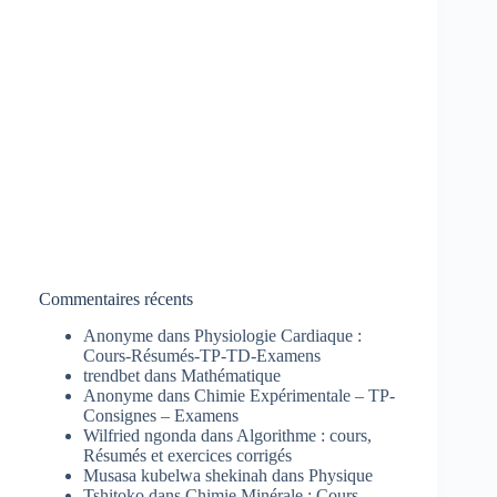
Commentaires récents
Anonyme
dans
Physiologie Cardiaque :
Cours-Résumés-TP-TD-Examens
trendbet
dans
Mathématique
Anonyme
dans
Chimie Expérimentale – TP-
Consignes – Examens
Wilfried ngonda
dans
Algorithme : cours,
Résumés et exercices corrigés
Musasa kubelwa shekinah
dans
Physique
Tshitoko
dans
Chimie Minérale : Cours-