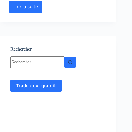
Lire la suite
Primitive
–
Cours
et
exercices
corrigés
-
mathématique
Rechercher
Aucun
résultat
Traducteur gratuit