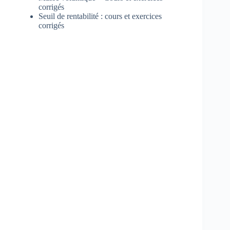
corrigés
Seuil de rentabilité : cours et exercices
corrigés