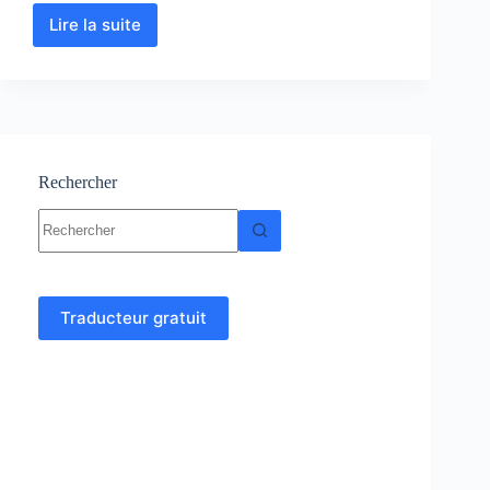
Lire la suite
Techniques
chimiques
pour
la
biologie
:
Cours
–
Rechercher
TD
Aucun
–
résultat
TP
Traducteur gratuit