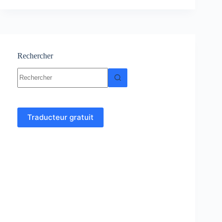
:
Cours
–
Résumés-
Exercices
et
Rechercher
Examens
Aucun
corrigés
résultat
Traducteur gratuit