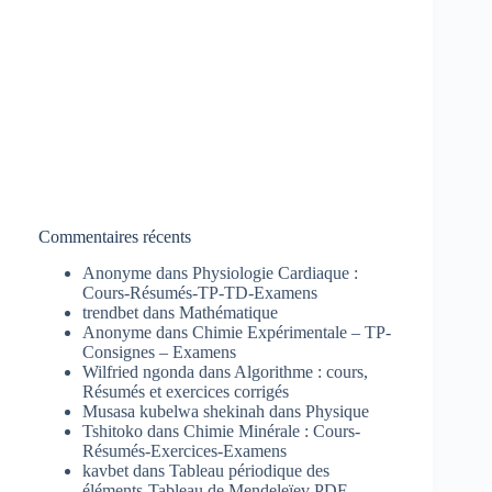
Commentaires récents
Anonyme
dans
Physiologie Cardiaque :
Cours-Résumés-TP-TD-Examens
trendbet
dans
Mathématique
Anonyme
dans
Chimie Expérimentale – TP-
Consignes – Examens
Wilfried ngonda
dans
Algorithme : cours,
Résumés et exercices corrigés
Musasa kubelwa shekinah
dans
Physique
Tshitoko
dans
Chimie Minérale : Cours-
Résumés-Exercices-Examens
kavbet
dans
Tableau périodique des
éléments-Tableau de Mendeleïev PDF