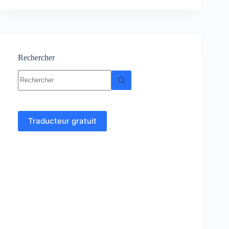
:
Cours
–
Résumés-
Exercices
et
Rechercher
Examens
Aucun
corrigés
résultat
Traducteur gratuit