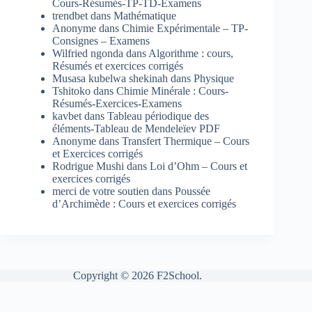
Cours-Résumés-TP-TD-Examens
trendbet
dans
Mathématique
Anonyme
dans
Chimie Expérimentale – TP-
Consignes – Examens
Wilfried ngonda
dans
Algorithme : cours,
Résumés et exercices corrigés
Musasa kubelwa shekinah
dans
Physique
Tshitoko
dans
Chimie Minérale : Cours-
Résumés-Exercices-Examens
kavbet
dans
Tableau périodique des
éléments-Tableau de Mendeleïev PDF
Anonyme
dans
Transfert Thermique – Cours
et Exercices corrigés
Rodrigue Mushi
dans
Loi d’Ohm – Cours et
exercices corrigés
merci de votre soutien
dans
Poussée
d’Archimède : Cours et exercices corrigés
Copyright © 2026 F2School.