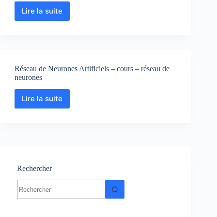
Lire la suite
Réseaux
de
neurones
:
historique,
méthodes
Réseau de Neurones Artificiels – cours – réseau de
et
neurones
applications
Lire la suite
Réseau
de
Neurones
Artificiels
–
cours
–
réseau
Rechercher
de
Aucun
neurones
résultat