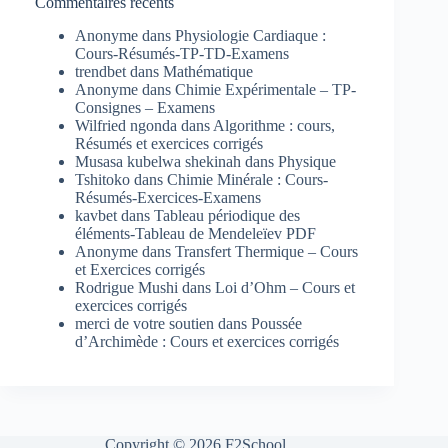
Commentaires récents
Anonyme
dans
Physiologie Cardiaque :
Cours-Résumés-TP-TD-Examens
trendbet
dans
Mathématique
Anonyme
dans
Chimie Expérimentale – TP-
Consignes – Examens
Wilfried ngonda
dans
Algorithme : cours,
Résumés et exercices corrigés
Musasa kubelwa shekinah
dans
Physique
Tshitoko
dans
Chimie Minérale : Cours-
Résumés-Exercices-Examens
kavbet
dans
Tableau périodique des
éléments-Tableau de Mendeleïev PDF
Anonyme
dans
Transfert Thermique – Cours
et Exercices corrigés
Rodrigue Mushi
dans
Loi d’Ohm – Cours et
exercices corrigés
merci de votre soutien
dans
Poussée
d’Archimède : Cours et exercices corrigés
Copyright © 2026 F2School.