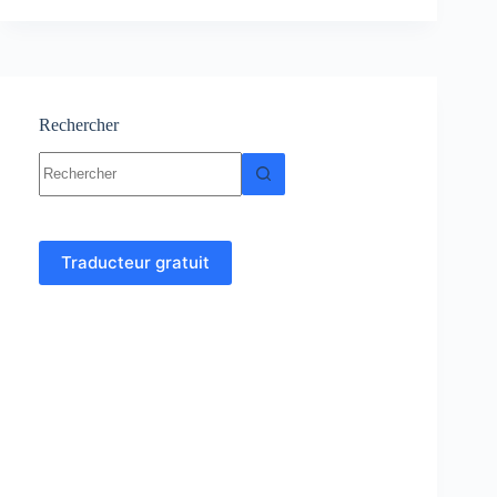
:
Cours
–
Résumés-
Exercices
et
Rechercher
Examens
Aucun
corrigés
résultat
Traducteur gratuit