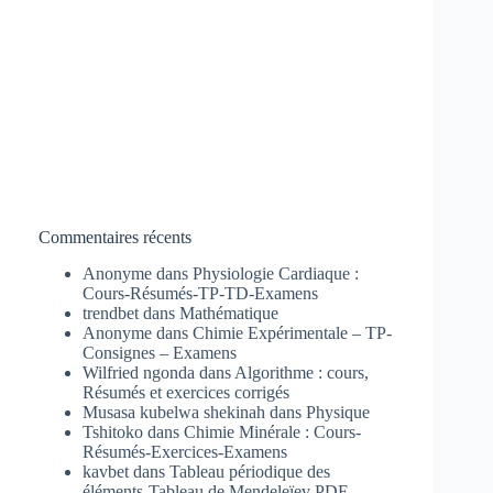
Commentaires récents
Anonyme
dans
Physiologie Cardiaque :
Cours-Résumés-TP-TD-Examens
trendbet
dans
Mathématique
Anonyme
dans
Chimie Expérimentale – TP-
Consignes – Examens
Wilfried ngonda
dans
Algorithme : cours,
Résumés et exercices corrigés
Musasa kubelwa shekinah
dans
Physique
Tshitoko
dans
Chimie Minérale : Cours-
Résumés-Exercices-Examens
kavbet
dans
Tableau périodique des
éléments-Tableau de Mendeleïev PDF