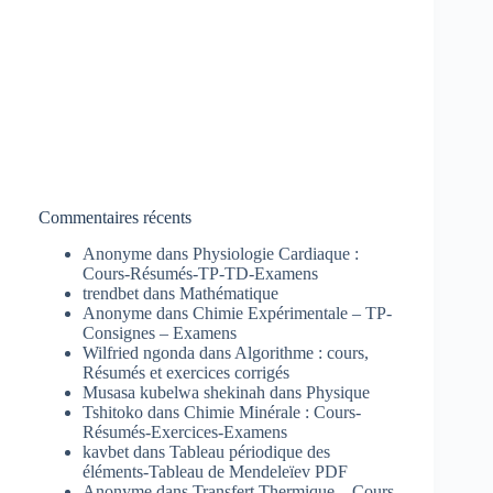
Commentaires récents
Anonyme
dans
Physiologie Cardiaque :
Cours-Résumés-TP-TD-Examens
trendbet
dans
Mathématique
Anonyme
dans
Chimie Expérimentale – TP-
Consignes – Examens
Wilfried ngonda
dans
Algorithme : cours,
Résumés et exercices corrigés
Musasa kubelwa shekinah
dans
Physique
Tshitoko
dans
Chimie Minérale : Cours-
Résumés-Exercices-Examens
kavbet
dans
Tableau périodique des
éléments-Tableau de Mendeleïev PDF
Anonyme
dans
Transfert Thermique – Cours