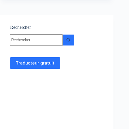
Cours
et
exercices
corrigés
Rechercher
Aucun
résultat
Traducteur gratuit