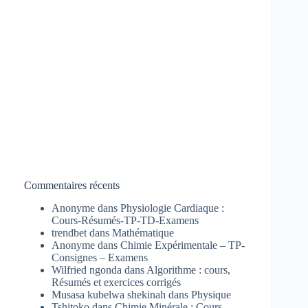
Commentaires récents
Anonyme
dans
Physiologie Cardiaque :
Cours-Résumés-TP-TD-Examens
trendbet
dans
Mathématique
Anonyme
dans
Chimie Expérimentale – TP-
Consignes – Examens
Wilfried ngonda
dans
Algorithme : cours,
Résumés et exercices corrigés
Musasa kubelwa shekinah
dans
Physique
Tshitoko
dans
Chimie Minérale : Cours-