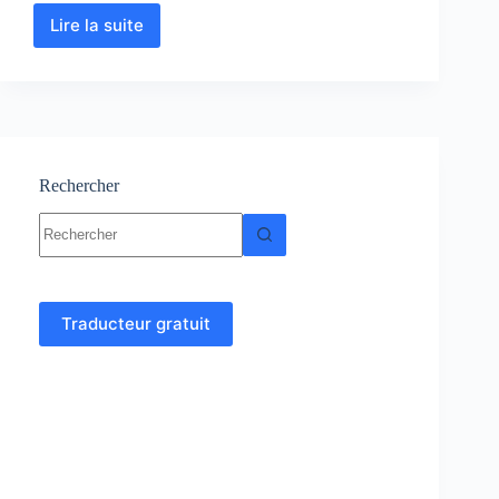
Lire la suite
Biologie
Cellulaire
:
Cours
–
TP
–
Exercices
Rechercher
et
Aucun
Examen
résultat
corrigés
Traducteur gratuit