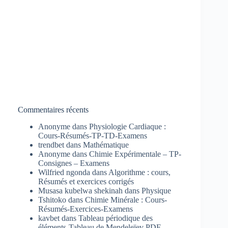
Commentaires récents
Anonyme
dans
Physiologie Cardiaque :
Cours-Résumés-TP-TD-Examens
trendbet
dans
Mathématique
Anonyme
dans
Chimie Expérimentale – TP-
Consignes – Examens
Wilfried ngonda
dans
Algorithme : cours,
Résumés et exercices corrigés
Musasa kubelwa shekinah
dans
Physique
Tshitoko
dans
Chimie Minérale : Cours-
Résumés-Exercices-Examens
kavbet
dans
Tableau périodique des
éléments-Tableau de Mendeleïev PDF