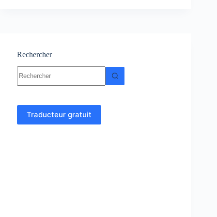
statistiques
:
cours,
Résumés,
Exercices
Rechercher
Aucun
résultat
Traducteur gratuit