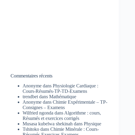
Commentaires récents
Anonyme
dans
Physiologie Cardiaque :
Cours-Résumés-TP-TD-Examens
trendbet
dans
Mathématique
Anonyme
dans
Chimie Expérimentale – TP-
Consignes – Examens
Wilfried ngonda
dans
Algorithme : cours,
Résumés et exercices corrigés
Musasa kubelwa shekinah
dans
Physique
Tshitoko
dans
Chimie Minérale : Cours-
Résumés-Exercices-Examens