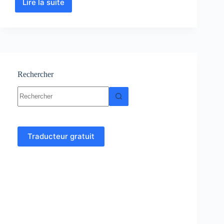
Lire la suite
Electricité
de
bâtiment
–
Cours
–
Génie
Civil
Rechercher
Aucun
résultat
Traducteur gratuit